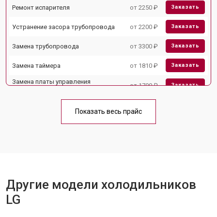
Ремонт испарителя
от 2250 ₽
Заказать
Устранение засора трубопровода
от 2200 ₽
Заказать
Замена трубопровода
от 3300 ₽
Заказать
Замена таймера
от 1810 ₽
Заказать
Замена платы управления
от 1700 ₽
Заказать
(мат.платы, мейн платы)
Ремонт/замена датчика
от 2550 ₽
Заказать
температуры
Показать весь прайс
Замена термостата
от 1700 ₽
Заказать
Замена дефростера
от 4750 ₽
Заказать
Замена мотор-компрессора
от 3650 ₽
Заказать
Другие модели холодильников
Замена нагревателя испарителя
от 2550 ₽
Заказать
LG
Замена нагревателя оттайки
от 2300 ₽
Заказать