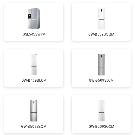
Замена реле
от 2550 ₽
Заказать
Устранение утечки хладагента
от 1900 ₽
Заказать
GSL545SWYV
GW-B509SQQM
GW-B469BLCM
GW-B509SLCM
GW-B509SEQM
GW-B509SQCM