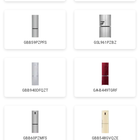
GBB59PZPFS
GSL961PZBZ
GBB940DFQZT
GA-B449TGRF
GBB60PZMFS
GBB548GVQZE