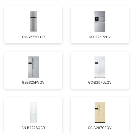
GN-B272SLCR
GSP325PVCV
GSB325PVQV
GC-B207GLQV
GN-B222SQCR
GC-B207GEQV