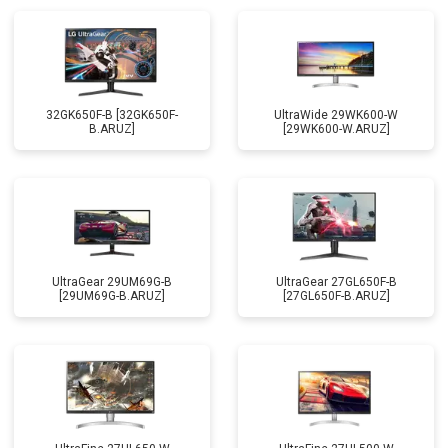
32GK650F-B [32GK650F-
UltraWide 29WK600-W
B.ARUZ]
[29WK600-W.ARUZ]
UltraGear 29UM69G-B
UltraGear 27GL650F-B
[29UM69G-B.ARUZ]
[27GL650F-B.ARUZ]