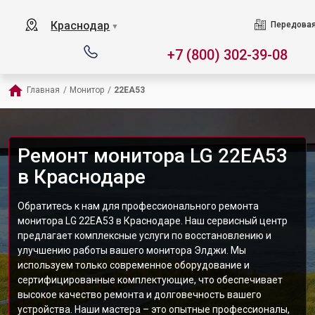
Краснодар
Передовая
▼
+7 (800) 302-39-08
Главная
/
Монитор
/
22EA53
Ремонт монитора LG 22EA53
в Краснодаре
Обратитесь к нам для профессионального ремонта
монитора LG 22EA53 в Краснодаре. Наш сервисный центр
предлагает комплексные услуги по восстановлению и
улучшению работы вашего монитора Элджи. Мы
используем только современное оборудование и
сертифицированные комплектующие, что обеспечивает
высокое качество ремонта и долговечность вашего
устройства. Наши мастера – это опытные профессионалы,