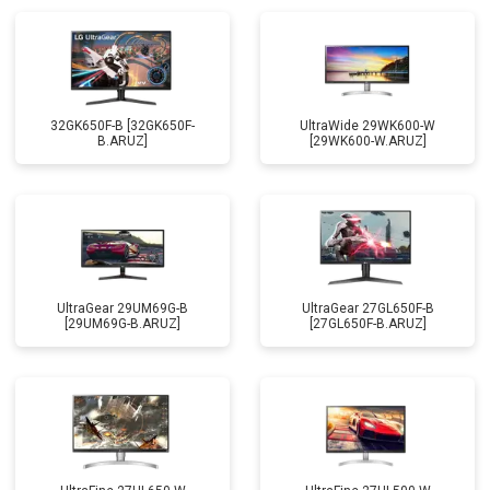
32GK650F-B [32GK650F-
UltraWide 29WK600-W
B.ARUZ]
[29WK600-W.ARUZ]
UltraGear 29UM69G-B
UltraGear 27GL650F-B
[29UM69G-B.ARUZ]
[27GL650F-B.ARUZ]