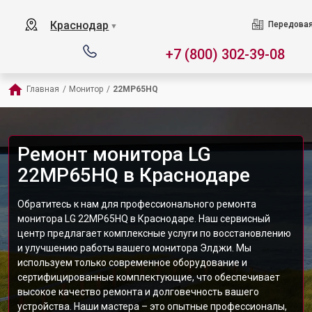
Краснодар
Передовая
▼
+7 (800) 302-39-08
Главная
/
Монитор
/
22MP65HQ
Ремонт монитора LG
22MP65HQ в Краснодаре
Обратитесь к нам для профессионального ремонта
монитора LG 22MP65HQ в Краснодаре. Наш сервисный
центр предлагает комплексные услуги по восстановлению
и улучшению работы вашего монитора Элджи. Мы
используем только современное оборудование и
сертифицированные комплектующие, что обеспечивает
высокое качество ремонта и долговечность вашего
устройства. Наши мастера – это опытные профессионалы,