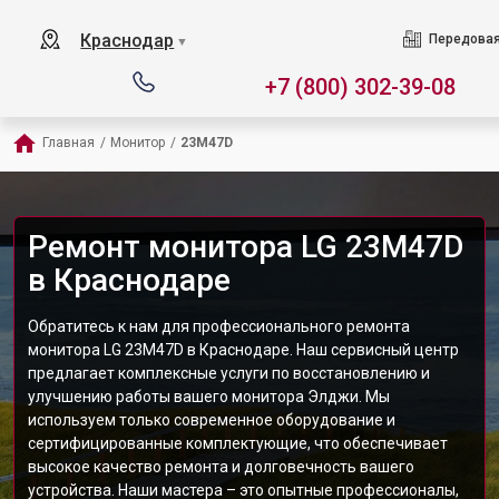
Краснодар
Передовая
▼
+7 (800) 302-39-08
Главная
/
Монитор
/
23M47D
Ремонт монитора LG 23M47D
в Краснодаре
Обратитесь к нам для профессионального ремонта
монитора LG 23M47D в Краснодаре. Наш сервисный центр
предлагает комплексные услуги по восстановлению и
улучшению работы вашего монитора Элджи. Мы
используем только современное оборудование и
сертифицированные комплектующие, что обеспечивает
высокое качество ремонта и долговечность вашего
устройства. Наши мастера – это опытные профессионалы,