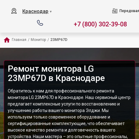
Краснодар
Передовая
▼
+7 (800) 302-39-08
Главная
/
Монитор
/
23MP67D
Ремонт монитора LG
23MP67D в Краснодаре
Обратитесь к нам для профессионального ремонта
монитора LG 23MP67D в Краснодаре. Наш сервисный центр
предлагает комплексные услуги по восстановлению и
улучшению работы вашего монитора Элджи. Мы
используем только современное оборудование и
сертифицированные комплектующие, что обеспечивает
высокое качество ремонта и долговечность вашего
устройства. Наши мастера – это опытные профессионалы,