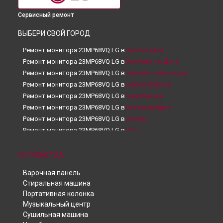
Сервисный ремонт
ВЫБЕРИ СВОЙ ГОРОД
Ремонт монитора 23MP68VQ LG в
Краснодаре
Ремонт монитора 23MP68VQ LG в
Ростове-на-Дону
Ремонт монитора 23MP68VQ LG в
Нижнем Новгороде
Ремонт монитора 23MP68VQ LG в
Новосибирске
Ремонт монитора 23MP68VQ LG в
Челябинске
Ремонт монитора 23MP68VQ LG в
Екатеринбурге
Ремонт монитора 23MP68VQ LG в
Казани
Ремонт монитора 23MP68VQ LG в
Уфе
Ремонт монитора 23MP68VQ LG в
Воронеже
Ремонт монитора 23MP68VQ LG в
Волгограде
УСТРОЙСТВА
Ремонт монитора 23MP68VQ LG в
Барнауле
Варочная панель
Ремонт монитора 23MP68VQ LG в
Ижевске
Стиральная машина
Ремонт монитора 23MP68VQ LG в
Тольятти
Портативная колонка
Ремонт монитора 23MP68VQ LG в
Ярославле
Музыкальный центр
Ремонт монитора 23MP68VQ LG в
Саратове
Сушильная машина
Ремонт монитора 23MP68VQ LG в
Хабаровске