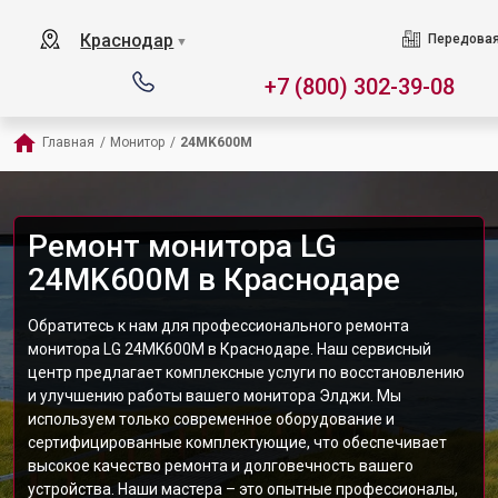
Краснодар
Передовая
▼
+7 (800) 302-39-08
Главная
/
Монитор
/
24MK600M
Ремонт монитора LG
24MK600M в Краснодаре
Обратитесь к нам для профессионального ремонта
монитора LG 24MK600M в Краснодаре. Наш сервисный
центр предлагает комплексные услуги по восстановлению
и улучшению работы вашего монитора Элджи. Мы
используем только современное оборудование и
сертифицированные комплектующие, что обеспечивает
высокое качество ремонта и долговечность вашего
устройства. Наши мастера – это опытные профессионалы,