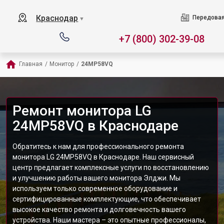
Краснодар
Передовая
▼
+7 (800) 302-39-08
Главная
/
Монитор
/
24MP58VQ
Ремонт монитора LG
24MP58VQ в Краснодаре
Обратитесь к нам для профессионального ремонта
монитора LG 24MP58VQ в Краснодаре. Наш сервисный
центр предлагает комплексные услуги по восстановлению
и улучшению работы вашего монитора Элджи. Мы
используем только современное оборудование и
сертифицированные комплектующие, что обеспечивает
высокое качество ремонта и долговечность вашего
устройства. Наши мастера – это опытные профессионалы,