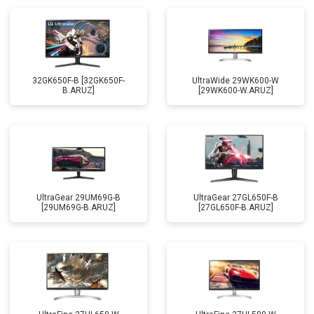
32GK650F-B [32GK650F-
UltraWide 29WK600-W
B.ARUZ]
[29WK600-W.ARUZ]
UltraGear 29UM69G-B
UltraGear 27GL650F-B
[29UM69G-B.ARUZ]
[27GL650F-B.ARUZ]