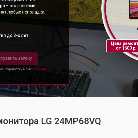
ра – это опытные
анят любые неполадки,
ия до 3-х лет
Цена ремон
от 1600 р.
править заявку
 на обработку моих
персональных
 монитора LG 24MP68VQ