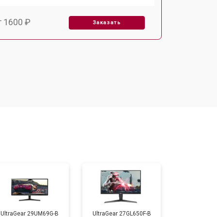
т 1600 ₽
Заказать
т 2500 ₽
Заказать
UltraGear 29UM69G-B
UltraGear 27GL650F-B