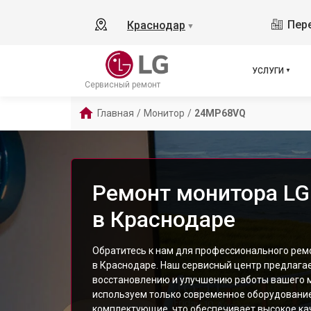
Пере
Краснодар
▼
УСЛУГИ
Сервисный ремонт
Главная
/
Монитор
/
24MP68VQ
Ремонт монитора L
в Краснодаре
Обратитесь к нам для профессионального ре
в Краснодаре. Наш сервисный центр предлагае
восстановлению и улучшению работы вашего 
используем только современное оборудовани
комплектующие, что обеспечивает высокое ка