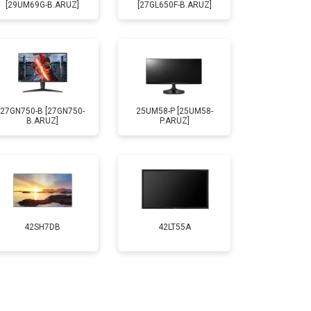
[29UM69G-B.ARUZ]
[27GL650F-B.ARUZ]
27GN750-B [27GN750-
25UM58-P [25UM58-
B.ARUZ]
P.ARUZ]
42SH7DB
42LT55A