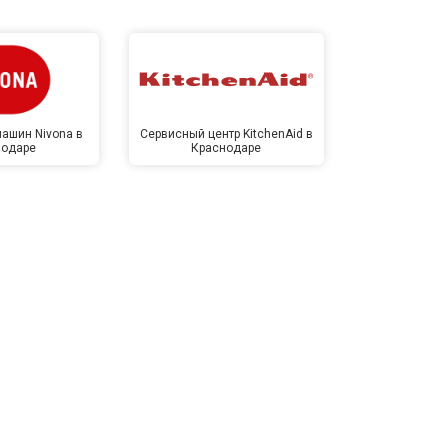
ашин Nivona в
Сервисный центр KitchenAid в
Сервисный 
нодаре
Краснодаре
Крас