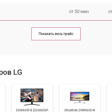
от 50 мин
о
от 80 мин
о
Показать весь прайс
ров LG
B
32GK650F-B [32GK650F-
UltraWide 29WK600-W