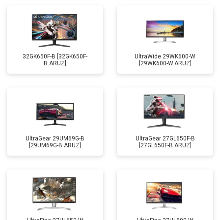
32GK650F-B [32GK650F-
UltraWide 29WK600-W
B.ARUZ]
[29WK600-W.ARUZ]
UltraGear 29UM69G-B
UltraGear 27GL650F-B
[29UM69G-B.ARUZ]
[27GL650F-B.ARUZ]