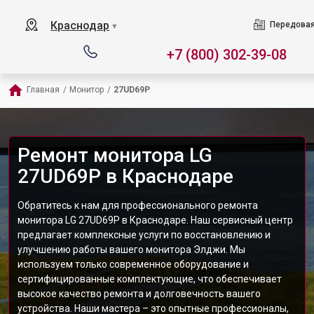
Краснодар
Передовая
▼
+7 (800) 302-39-08
Главная
/
Монитор
/
27UD69P
Ремонт монитора LG
27UD69P в Краснодаре
Обратитесь к нам для профессионального ремонта
монитора LG 27UD69P в Краснодаре. Наш сервисный центр
предлагает комплексные услуги по восстановлению и
улучшению работы вашего монитора Элджи. Мы
используем только современное оборудование и
сертифицированные комплектующие, что обеспечивает
высокое качество ремонта и долговечность вашего
устройства. Наши мастера – это опытные профессионалы,