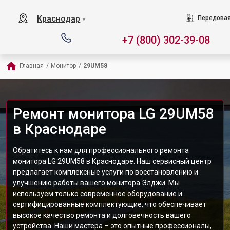
Краснодар
Передовая
▼
+7 (800) 302-39-08
Главная
/
Монитор
/
29UM58
Ремонт монитора LG 29UM58
в Краснодаре
Обратитесь к нам для профессионального ремонта
монитора LG 29UM58 в Краснодаре. Наш сервисный центр
предлагает комплексные услуги по восстановлению и
улучшению работы вашего монитора Элджи. Мы
используем только современное оборудование и
сертифицированные комплектующие, что обеспечивает
высокое качество ремонта и долговечность вашего
устройства. Наши мастера – это опытные профессионалы,