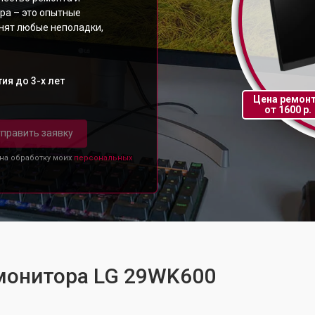
ра – это опытные
анят любые неполадки,
ия до 3-х лет
Цена ремон
от 1600 р.
править заявку
 на обработку моих
персональных
 монитора LG 29WK600