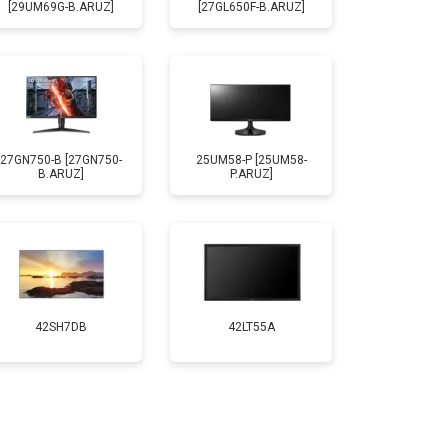
[29UM69G-B.ARUZ]
[27GL650F-B.ARUZ]
27GN750-B [27GN750-
25UM58-P [25UM58-
B.ARUZ]
P.ARUZ]
42SH7DB
42LT55A