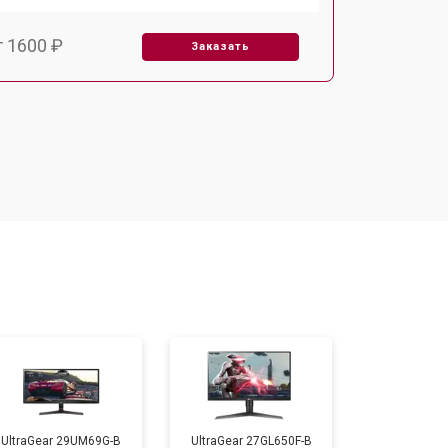
т 1600 ₽
Заказать
т 2500 ₽
Заказать
UltraGear 29UM69G-B
UltraGear 27GL650F-B