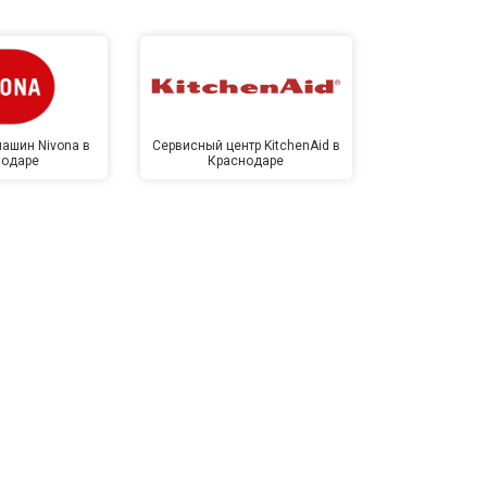
ашин Nivona в
Сервисный центр KitchenAid в
Сервисный 
нодаре
Краснодаре
Крас