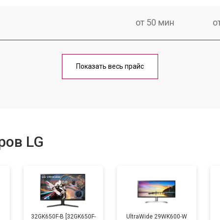
от 50 мин
о
от 80 мин
о
Показать весь прайс
ров LG
B
32GK650F-B [32GK650F-
UltraWide 29WK600-W