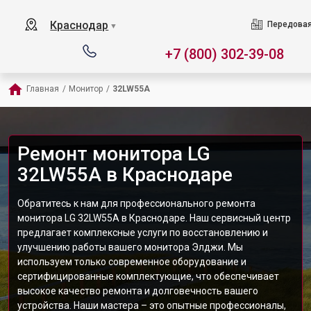
Краснодар
Передовая
▼
+7 (800) 302-39-08
Главная
/
Монитор
/
32LW55A
Ремонт монитора LG
32LW55A в Краснодаре
Обратитесь к нам для профессионального ремонта
монитора LG 32LW55A в Краснодаре. Наш сервисный центр
предлагает комплексные услуги по восстановлению и
улучшению работы вашего монитора Элджи. Мы
используем только современное оборудование и
сертифицированные комплектующие, что обеспечивает
высокое качество ремонта и долговечность вашего
устройства. Наши мастера – это опытные профессионалы,