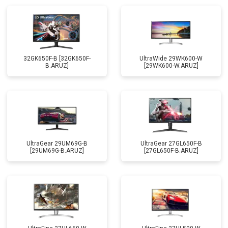
32GK650F-B [32GK650F-
UltraWide 29WK600-W
B.ARUZ]
[29WK600-W.ARUZ]
UltraGear 29UM69G-B
UltraGear 27GL650F-B
[29UM69G-B.ARUZ]
[27GL650F-B.ARUZ]