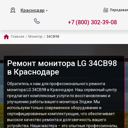
Краснодар
Передовая
▼
+7 (800) 302-39-08
Главная
/
Монитор
/
34CB98
Ремонт монитора LG 34CB98
в Краснодаре
Обратитесь к нам для профессионального ремонта
монитора LG 34CB98 в Краснодаре. Наш сервисный центр
предлагает комплексные услуги по восстановлению и
улучшению работы вашего монитора Элджи. Мы
используем только современное оборудование и
сертифицированные комплектующие, что обеспечивает
высокое качество ремонта и долговечность вашего
устройства. Наши мастера – это опытные профессионалы,