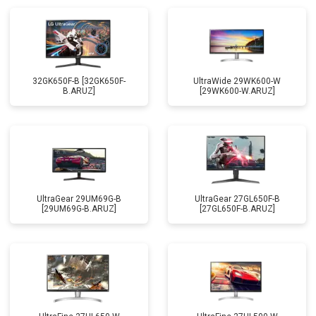
32GK650F-B [32GK650F-
UltraWide 29WK600-W
B.ARUZ]
[29WK600-W.ARUZ]
UltraGear 29UM69G-B
UltraGear 27GL650F-B
[29UM69G-B.ARUZ]
[27GL650F-B.ARUZ]