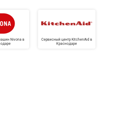
ашин Nivona в
Сервисный центр KitchenAid в
Сервисный 
нодаре
Краснодаре
Крас