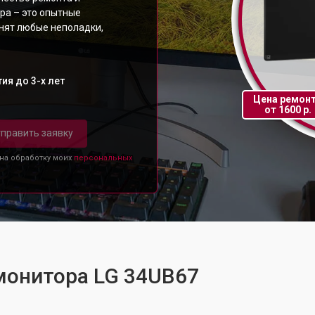
ра – это опытные
анят любые неполадки,
ия до 3-х лет
Цена ремон
от 1600 р.
править заявку
 на обработку моих
персональных
монитора LG 34UB67