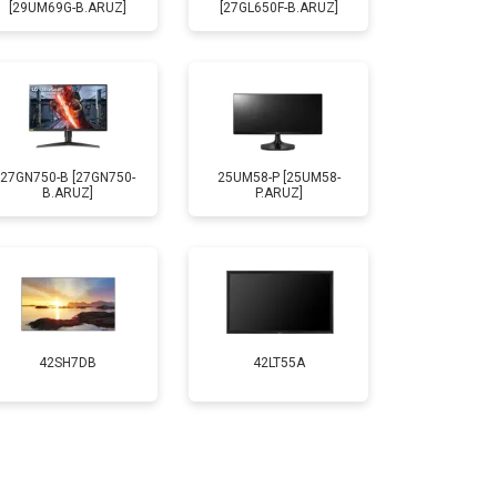
[29UM69G-B.ARUZ]
[27GL650F-B.ARUZ]
27GN750-B [27GN750-
25UM58-P [25UM58-
B.ARUZ]
P.ARUZ]
42SH7DB
42LT55A