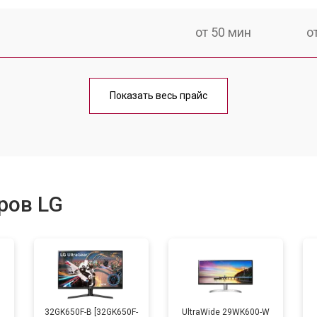
от 50 мин
о
от 80 мин
о
Показать весь прайс
ров LG
B
32GK650F-B [32GK650F-
UltraWide 29WK600-W