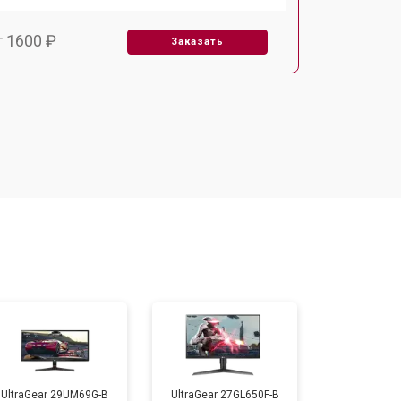
т 1600 ₽
Заказать
т 2500 ₽
Заказать
UltraGear 29UM69G-B
UltraGear 27GL650F-B