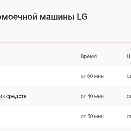
омоечной машины LG
Время
Ц
от 60 мин
о
их средств
от 40 мин
о
от 50 мин
о