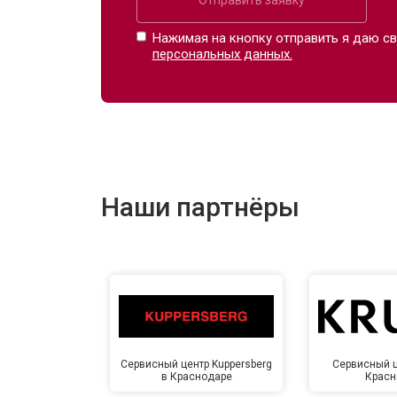
Замена датчика соли
Нажимая на кнопку отправить я даю св
персональных данных.
Замена заливного клапана
Замена расходомера
Наши партнёры
Замена разбрызгивателя
Замена пускового конденсатора ци
Замена проточного нагревательног
Сервисный центр Kuppersberg
Сервисный ц
в Краснодаре
Красн
Замена прессостата