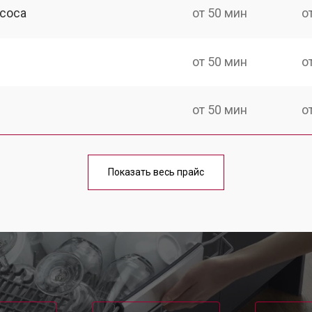
асоса
от 50 мин
о
от 50 мин
о
от 50 мин
о
шины LG
от 100 мин
о
Показать весь прайс
от 40 мин
о
от 60 мин
о
от 50 мин
о