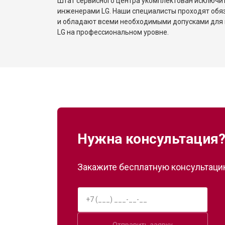
Штат сервисного центра укомплектован исключ
инженерами LG. Наши специалисты проходят обя
и обладают всеми необходимыми допусками для 
Замена замка посудомоечной маш
LG на профессиональном уровне.
Ремонт электропроводки
Замена шнура питания
Корпусный ремонт (замена резинок,
Нужна консультация
Закажите бесплатную консультацию
Ремонт платы управления (восстан
Замена датчика мутности
Отправить заявку