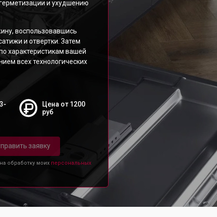
герметизации и ухудшению
жину, воспользовавшись
атижи и отвертки. Затем
 по характеристикам вашей
ием всех технологических
3-
Цена от 1200
руб
править заявку
 на обработку моих
персональных