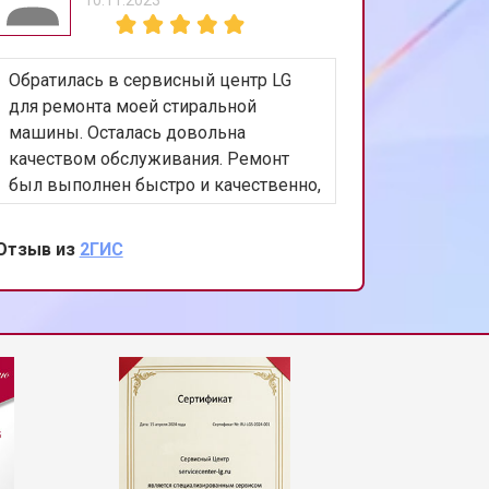
т 1800 ₽
Заказать
Обратилась в сервисный центр LG
т 1100 ₽
Заказать
для ремонта моей стиральной
машины. Осталась довольна
качеством обслуживания. Ремонт
т 2450 ₽
Заказать
был выполнен быстро и качественно,
а персонал был очень вежлив и
отзывчив. Спасибо за вашу помощь и
Отзыв из
2ГИС
т 1550 ₽
Заказать
внимание к клиентам!
т 2000 ₽
Заказать
т 1750 ₽
Заказать
т 1590 ₽
Заказать