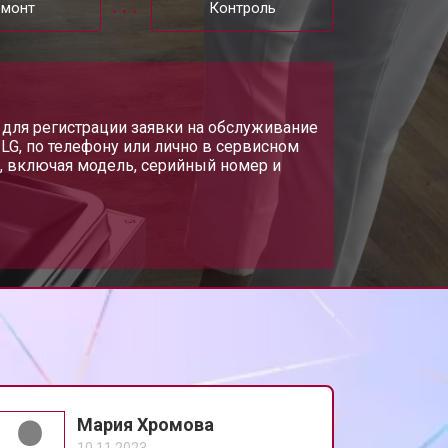
емонт
Контроль
т 1000 ₽
Заказать
т 850 ₽
 для регистрации заявки на обслуживание
Заказать
LG, по телефону или лично в сервисном
, включая модель, серийный номер и
т 2200 ₽
Заказать
т 2000 ₽
Заказать
т 1600 ₽
Заказать
т 1200 ₽
Заказать
Мария Хромова
10.11.2023