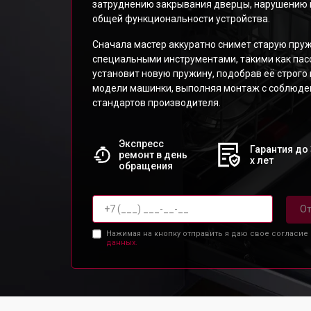
затруднению закрывания дверцы, нарушению 
общей функциональности устройства.
Сначала мастер аккуратно снимет старую пру
специальными инструментами, такими как пасс
установит новую пружину, подобрав её строго
модели машинки, выполняя монтаж с соблюден
стандартов производителя.
Экспресс
Гарантия до 
ремонт в день
х лет
обращения
От
Нажимая на кнопку отправить я даю свое согласие
данных.