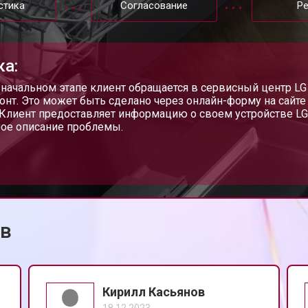
стика
Согласование
Р
от 60 мин
о
ка:
от 40 мин
о
 начальном этапе клиент обращается в сервисный центр LG
онт. Это может быть сделано через онлайн-форму на сайте 
 Клиент предоставляет информацию о своем устройстве LG
ое описание проблемы.
от 70 мин
о
от 50 мин
о
ов
от 60 мин
о
от 40 мин
о
Кирилл Касьянов
18.12.2023