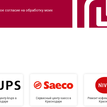
от 50 мин
о
ое согласие на обработку моих
от 50 мин
о
от 60 мин
о
от 40 мин
о
ркуляционного насоса
от 60 мин
о
о элемента
от 50 мин
о
ентр krups в
Сервисный центр saeco в
Ремонт кофем
одаре
Краснодаре
Крас
от 60 мин
о