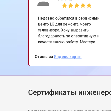
Ремонт или замена системы защиты
Недавно обратился в сервисный
Замена платы сенсорного управле
центр LG для ремонта моего
телевизора. Хочу выразить
благодарность за оперативную и
Замена водоприёмника
качественную работу. Мастера
профессионально устранили
проблему, и теперь мой телевизор
Отзыв из
Яндекс карты
Замена панели управления
работает безупречно. Особенно
порадовало, что ремонт был
выполнен в тот же день. Спасибо за
Замена блока управления
вашу работу!
Сертификаты инженер
Замена ТЭН посудомоечной машин
Ремонт/замена датчика температу