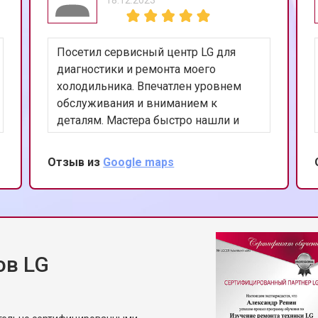
 от протечек
от 70 мин
о
Посетил сервисный центр LG для
ния
от 50 мин
о
диагностики и ремонта моего
холодильника. Впечатлен уровнем
обслуживания и вниманием к
от 50 мин
о
деталям. Мастера быстро нашли и
устранили проблему, а также
предоставили полезные советы по
Отзыв из
Google maps
от 60 мин
о
уходу за устройством. Ценю ваш
профессионализм и рекомендую
данный сервис.
от 50 мин
о
ов LG
ы LG
от 70 мин
о
ры
от 50 мин
о