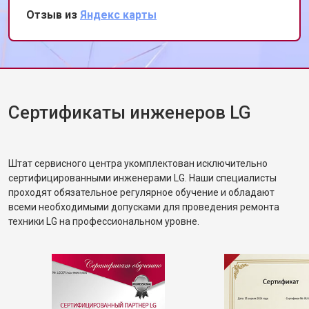
Особенно порадовало, что ремонт был
Замена прессостата
от 1590 ₽
Заказать
Отзыв из
Яндекс карты
выполнен в тот же день. Спасибо за вашу
Замена П-образного уплотнителя
от 1600 ₽
Заказать
работу!
дверцы
Замена нижнего уплотнителя
от 1000 ₽
Заказать
дверцы
Замена заливного шланга с
от 1100 ₽
Заказать
системой Аквастоп
Сертификаты инженеров LG
Замена заливного шланга
от 850 ₽
Заказать
Диагностика посудомоечной
бесплатно
Заказать
машины LG
Штат сервисного центра укомплектован исключительно
сертифицированными инженерами LG. Наши специалисты
проходят обязательное регулярное обучение и обладают
всеми необходимыми допусками для проведения ремонта
техники LG на профессиональном уровне.