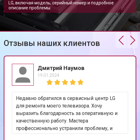
LG, включая модель, серийный номер и подробное
Ремонт электропроводки
от 1250 ₽
Заказать
описание проблемы.
Замена шнура питания
от 1000 ₽
Заказать
Корпусный ремонт (замена резинок,
от 850 ₽
Заказать
креплений, кнопок)
Ремонт платы управления
Отзывы наших клиентов
от 2590 ₽
Заказать
(восстановление)
Замена датчика мутности
от 1900 ₽
Заказать
Замена датчика соли
от 1100 ₽
Заказать
Дмитрий Наумов
19.01.2024
Замена заливного клапана
от 1550 ₽
Заказать
Замена расходомера
от 1600 ₽
Заказать
Недавно обратился в сервисный центр LG
Замена разбрызгивателя
от 750 ₽
Заказать
для ремонта моего телевизора. Хочу
выразить благодарность за оперативную и
Замена пускового конденсатора
от 1550 ₽
Заказать
циркуляционного насоса
качественную работу. Мастера
Замена проточного
профессионально устранили проблему, и
от 2000 ₽
Заказать
нагревательного элемента
теперь мой телевизор работает безупречно.