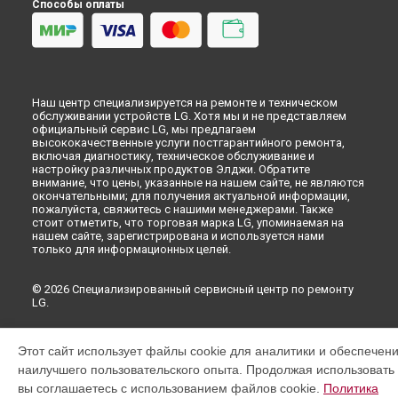
Ремонт или замена системы защиты от протечек
Способы оплаты
посудомоечной машины LG в
Самаре
Ремонт или замена системы защиты от протечек
посудомоечной машины LG в
Омске
Ремонт или замена системы защиты от протечек
посудомоечной машины LG в
Красноярске
Наш центр специализируется на ремонте и техническом
Ремонт или замена системы защиты от протечек
обслуживании устройств LG. Хотя мы и не представляем
посудомоечной машины LG в
Перми
официальный сервис LG, мы предлагаем
высококачественные услуги постгарантийного ремонта,
Ремонт или замена системы защиты от протечек
включая диагностику, техническое обслуживание и
посудомоечной машины LG в
Ульяновске
настройку различных продуктов Элджи. Обратите
Ремонт или замена системы защиты от протечек
внимание, что цены, указанные на нашем сайте, не являются
окончательными; для получения актуальной информации,
посудомоечной машины LG в
Кирове
пожалуйста, свяжитесь с нашими менеджерами. Также
Ремонт или замена системы защиты от протечек
стоит отметить, что торговая марка LG, упоминаемая на
посудомоечной машины LG в
Москве
нашем сайте, зарегистрирована и используется нами
только для информационных целей.
Ремонт или замена системы защиты от протечек
посудомоечной машины LG в
Санкт-Петербурге
© 2026 Специализированный сервисный центр по ремонту
LG.
Этот сайт использует файлы cookie для аналитики и обеспечен
наилучшего пользовательского опыта. Продолжая использовать э
вы соглашаетесь с использованием файлов cookie.
Политика