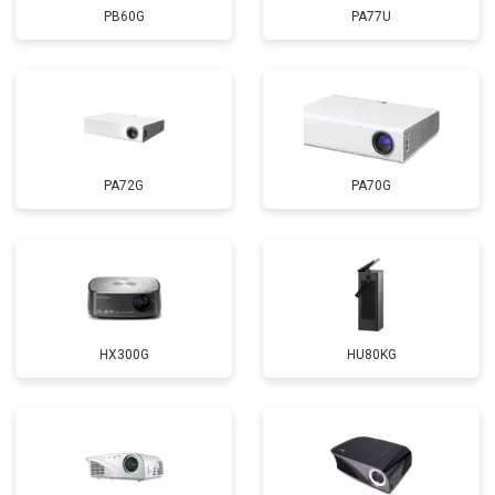
PB60G
PA77U
PA72G
PA70G
HX300G
HU80KG