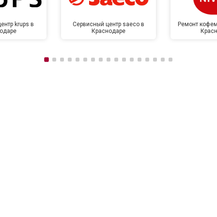
ентр krups в
Сервисный центр saeco в
Ремонт кофем
одаре
Краснодаре
Крас