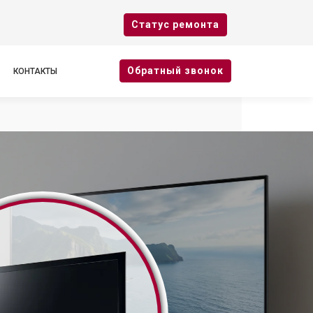
Cтатус ремонта
Oбратный звонок
КОНТАКТЫ