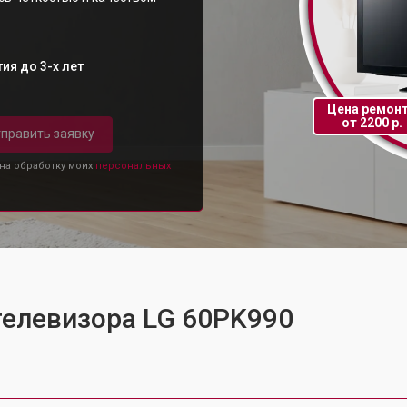
ия до 3-х лет
Цена ремон
от 2200 р.
править заявку
 на обработку моих
персональных
телевизора LG 60PK990