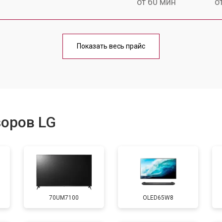
от 60 мин
о
от 90 мин
о
Показать весь прайс
от 70 мин
о
от 80 мин
о
зоров LG
от 50 мин
о
от 80 мин
о
70UM7100
OLED65W8
от 70 мин
о