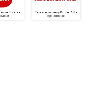
ашин Nivona в
Сервисный центр KitchenAid в
Сервисный 
нодаре
Краснодаре
Крас