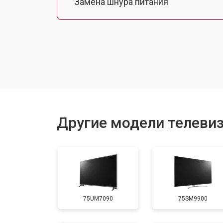
Замена шнура питания
Замена разъема питания
Замена шлейфа матрицы
Замена аудиоразъема
Другие модели телеви
Замена USB порта
Замена HDMI порта
75UM7090
75SM9900
Замена модуля Wi-Fi