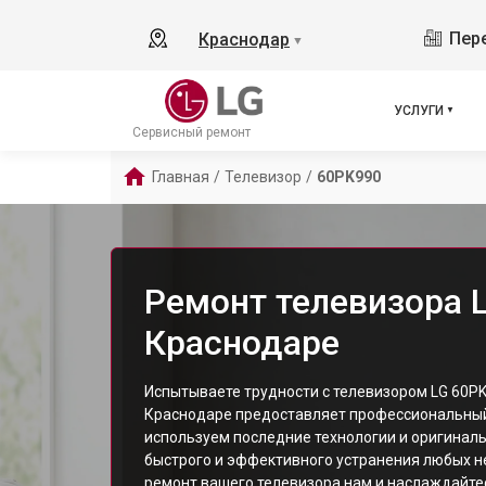
Пере
Краснодар
▼
УСЛУГИ
Сервисный ремонт
Главная
/
Телевизор
/
60PK990
Ремонт телевизора 
Краснодаре
Испытываете трудности с телевизором LG 60P
Краснодаре предоставляет профессиональный
используем последние технологии и оригинал
быстрого и эффективного устранения любых н
ремонт вашего телевизора нам и наслаждайте