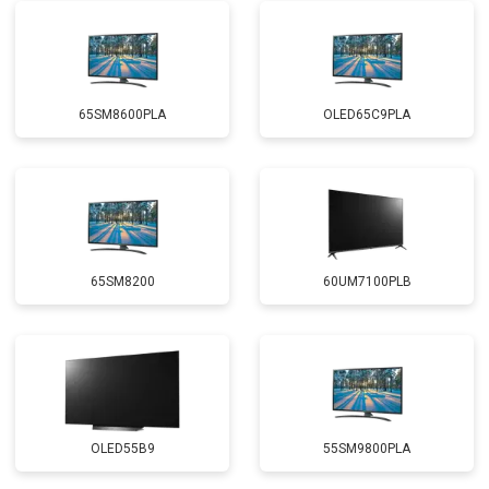
65SM8600PLA
OLED65C9PLA
65SM8200
60UM7100PLB
OLED55B9
55SM9800PLA