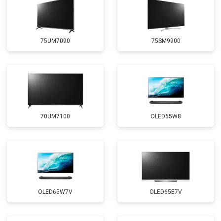
75UM7090
75SM9900
70UM7100
OLED65W8
OLED65W7V
OLED65E7V