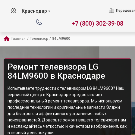
Краснодар
Передовая
▼
+7 (800) 302-39-08
Главная
/
Телевизор
/
84LM9600
Ремонт телевизора LG
84LM9600 в Краснодаре
Испытываете трудности с телевизором LG 84LM9600? Наш
сервисный центр в Краснодаре предоставляет
профессиональный ремонт телевизоров. Мы используем
последние технологии и оригинальные запчасти Элджи
для быстрого и эффективного устранения любых
неисправностей. Доверьте ремонт вашего телевизора нам
и наслаждайтесь четкостью и качеством изображения, как
в первый день покупки.